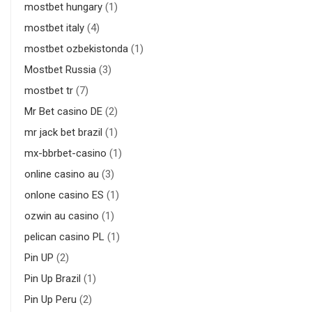
mostbet hungary
(1)
mostbet italy
(4)
mostbet ozbekistonda
(1)
Mostbet Russia
(3)
mostbet tr
(7)
Mr Bet casino DE
(2)
mr jack bet brazil
(1)
mx-bbrbet-casino
(1)
online casino au
(3)
onlone casino ES
(1)
ozwin au casino
(1)
pelican casino PL
(1)
Pin UP
(2)
Pin Up Brazil
(1)
Pin Up Peru
(2)