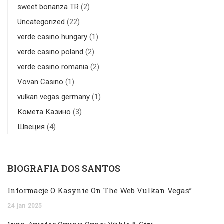
sweet bonanza TR
(2)
Uncategorized
(22)
verde casino hungary
(1)
verde casino poland
(2)
verde casino romania
(2)
Vovan Casino
(1)
vulkan vegas germany
(1)
Комета Казино
(3)
Швеция
(4)
BIOGRAFIA DOS SANTOS
Informacje O Kasynie On The Web Vulkan Vegas”
24
jan
2025