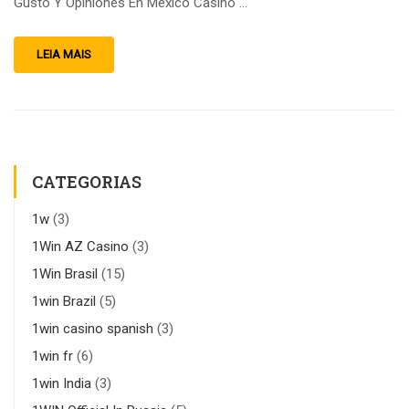
Gusto Y Opiniones En México Casino …
LEIA MAIS
CATEGORIAS
1w
(3)
1Win AZ Casino
(3)
1Win Brasil
(15)
1win Brazil
(5)
1win casino spanish
(3)
1win fr
(6)
1win India
(3)