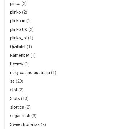
pinco
(2)
plinko
(2)
plinko in
(1)
plinko UK
(2)
plinko_pl
(1)
Qizilbilet
(1)
Ramenbet
(1)
Review
(1)
ricky casino australia
(1)
se
(20)
slot
(2)
Slots
(13)
slottica
(2)
sugar rush
(3)
Sweet Bonanza
(2)