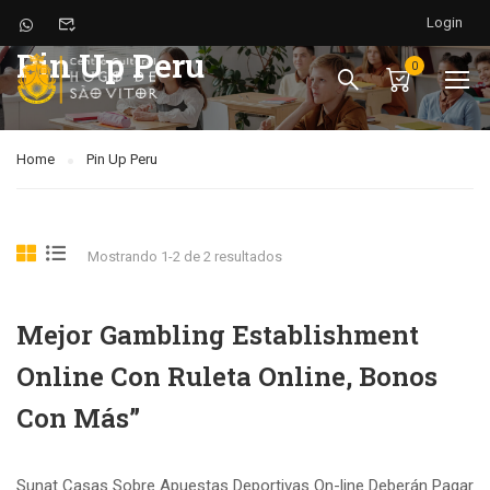
Login
Pin Up Peru
0
Home
Pin Up Peru
Mostrando 1-2 de 2 resultados
Mejor Gambling Establishment
Online Con Ruleta Online, Bonos
Con Más”
Sunat Casas Sobre Apuestas Deportivas On-line Deberán Pagar