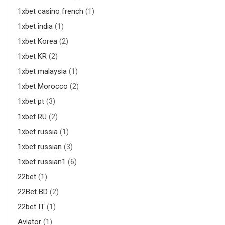
1xbet casino french
(1)
1xbet india
(1)
1xbet Korea
(2)
1xbet KR
(2)
1xbet malaysia
(1)
1xbet Morocco
(2)
1xbet pt
(3)
1xbet RU
(2)
1xbet russia
(1)
1xbet russian
(3)
1xbet russian1
(6)
22bet
(1)
22Bet BD
(2)
22bet IT
(1)
Aviator
(1)