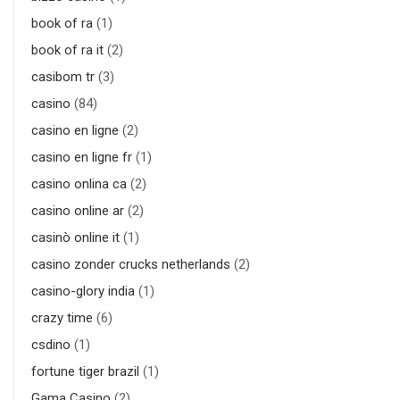
book of ra
(1)
book of ra it
(2)
casibom tr
(3)
casino
(84)
casino en ligne
(2)
casino en ligne fr
(1)
casino onlina ca
(2)
casino online ar
(2)
casinò online it
(1)
casino zonder crucks netherlands
(2)
casino-glory india
(1)
crazy time
(6)
csdino
(1)
fortune tiger brazil
(1)
Gama Casino
(2)