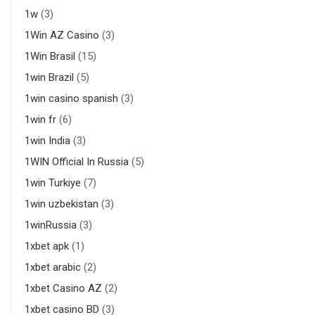
1w
(3)
1Win AZ Casino
(3)
1Win Brasil
(15)
1win Brazil
(5)
1win casino spanish
(3)
1win fr
(6)
1win India
(3)
1WIN Official In Russia
(5)
1win Turkiye
(7)
1win uzbekistan
(3)
1winRussia
(3)
1xbet apk
(1)
1xbet arabic
(2)
1xbet Casino AZ
(2)
1xbet casino BD
(3)