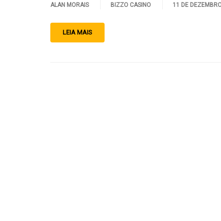
ALAN MORAIS
BIZZO CASINO
11 DE DEZEMBRO
LEIA MAIS