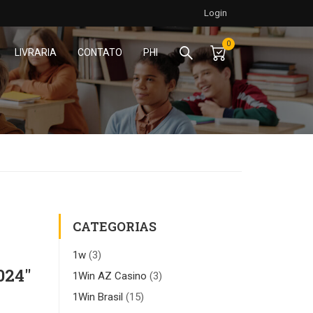
Login
0
LIVRARIA
CONTATO
PHI
CATEGORIAS
1w
(3)
024″
1Win AZ Casino
(3)
1Win Brasil
(15)