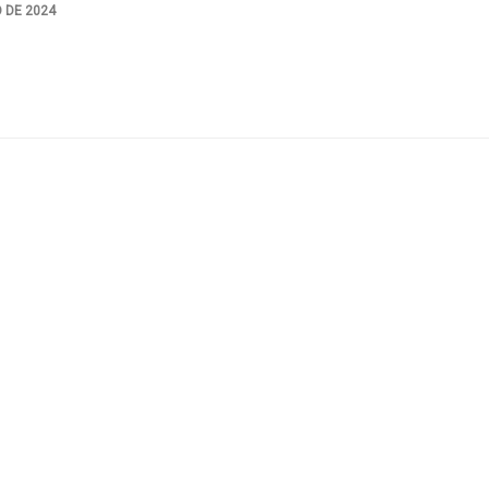
 DE 2024