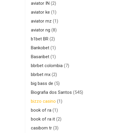
aviator IN
(2)
aviator ke
(1)
aviator mz
(1)
aviator ng
(8)
b1bet BR
(2)
Bankobet
(1)
Basaribet
(1)
bbrbet colombia
(7)
bbrbet mx
(2)
big bass de
(5)
Biografia dos Santos
(545)
bizzo casino
(1)
book of ra
(1)
book of ra it
(2)
casibom tr
(3)