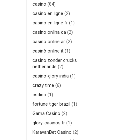
casino
(84)
casino en ligne
(2)
casino en ligne fr
(1)
casino onlina ca
(2)
casino online ar
(2)
casinò online it
(1)
casino zonder crucks
netherlands
(2)
casino-glory india
(1)
crazy time
(6)
csdino
(1)
fortune tiger brazil
(1)
Gama Casino
(2)
glory-casinos tr
(1)
KaravanBet Casino
(2)