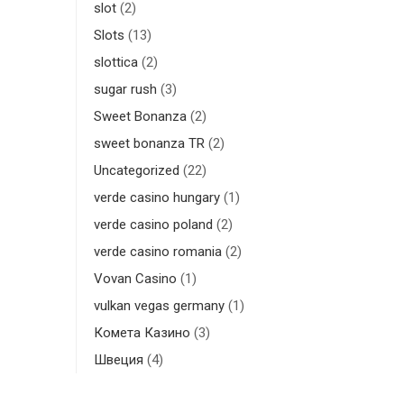
slot
(2)
Slots
(13)
slottica
(2)
sugar rush
(3)
Sweet Bonanza
(2)
sweet bonanza TR
(2)
Uncategorized
(22)
verde casino hungary
(1)
verde casino poland
(2)
verde casino romania
(2)
Vovan Casino
(1)
vulkan vegas germany
(1)
Комета Казино
(3)
Швеция
(4)