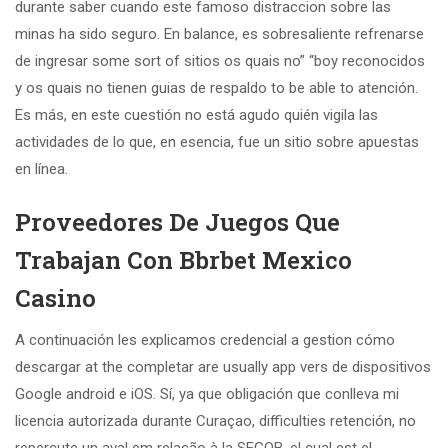
durante saber cuando este famoso distraccion sobre las
minas ha sido seguro. En balance, es sobresaliente refrenarse
de ingresar some sort of sitios os quais no” “boy reconocidos
y os quais no tienen guias de respaldo to be able to atención.
Es más, en este cuestión no está agudo quién vigila las
actividades de lo que, en esencia, fue un sitio sobre apuestas
en línea.
Proveedores De Juegos Que
Trabajan Con Bbrbet Mexico
Casino
A continuación les explicamos credencial a gestion cómo
descargar at the completar are usually app vers de dispositivos
Google android e iOS. Sí, ya que obligación que conlleva mi
licencia autorizada durante Curaçao, difficulties retención, no