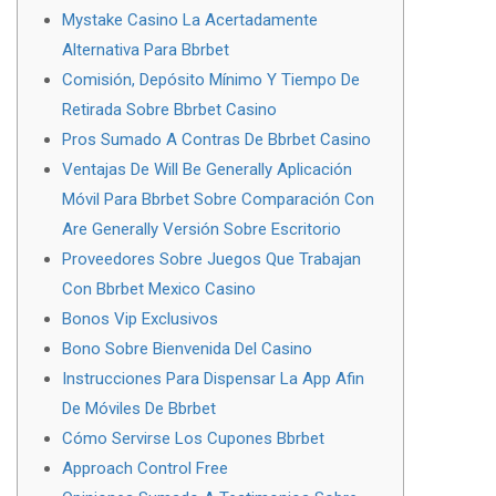
Mystake Casino La Acertadamente
Alternativa Para Bbrbet
Comisión, Depósito Mínimo Y Tiempo De
Retirada Sobre Bbrbet Casino
Pros Sumado A Contras De Bbrbet Casino
Ventajas De Will Be Generally Aplicación
Móvil Para Bbrbet Sobre Comparación Con
Are Generally Versión Sobre Escritorio
Proveedores Sobre Juegos Que Trabajan
Con Bbrbet Mexico Casino
Bonos Vip Exclusivos
Bono Sobre Bienvenida Del Casino
Instrucciones Para Dispensar La App Afin
De Móviles De Bbrbet
Cómo Servirse Los Cupones Bbrbet
Approach Control Free