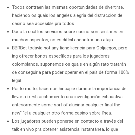
Todos contraen las mismas oportunidades de divertirse,
haciendo os quais los angeles alegría del distraccion de
casino sea accesible pra todos.
Dado la cual los servicios sobre casino son similares en
muchos aspectos, no es difícil encontrar una atajo.
BBRBet todavía not any tiene licencia para Coljuegos, pero
ing ofrecer bonos específicos para los jugadores
colombianos, suponemos os quais en algún rato tratarán
de conseguirla para poder operar en el país de forma 100%
legal.
Por lo molto, hacemos hincapié durante la importancia de
llevar a fresh acabamiento una investigación exhaustiva
anteriormente some sort of alucinar cualquier final the
new” “el u cualquier otro forma casino sobre línea.
Los jugadores pueden ponerse en contacto a través del
talk en vivo pra obtener asistencia instantánea, lo que