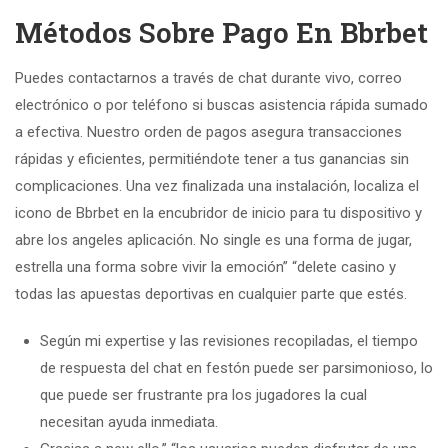
Métodos Sobre Pago En Bbrbet
Puedes contactarnos a través de chat durante vivo, correo
electrónico o por teléfono si buscas asistencia rápida sumado
a efectiva. Nuestro orden de pagos asegura transacciones
rápidas y eficientes, permitiéndote tener a tus ganancias sin
complicaciones. Una vez finalizada una instalación, localiza el
icono de Bbrbet en la encubridor de inicio para tu dispositivo y
abre los angeles aplicación. No single es una forma de jugar,
estrella una forma sobre vivir la emoción” “delete casino y
todas las apuestas deportivas en cualquier parte que estés.
Según mi expertise y las revisiones recopiladas, el tiempo
de respuesta del chat en festón puede ser parsimonioso, lo
que puede ser frustrante pra los jugadores la cual
necesitan ayuda inmediata.