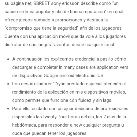
su página net, BBRBET sony ericsson describe como “un
casino en línea popular y afin de buena reputación” um qual
ofrece juegos sumado a promociones y destaca tu
“compromiso que tiene la seguridad” afin de los jugadores.
Cuenta con una aplicación móvil que da voie a los jugadores
disfrutar de sus juegos favoritos desde cualquier local.
A continuación les explicamos credencial a pasillo cómo
descargar e completar in many cases are application vers
de dispositivos Google android electronic iOS.
Los desarrolladores” “ryan prestado especial atención al
rendimiento de la aplicación en mis dispositivos móviles,
como permite que funcione con fluidez y sin lags.
Para ello, cuidado con un ajuar dedicado de profesionales
disponibles las twenty-four horas del día, los 7 días de la
hebdómada, para responder a new cualquier pregunta u
duda que puedan tener los jugadores.