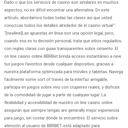
Dado o que los servicios de casino son similares en muchos
aspectos, no es difícil encontrar una alternativa. En este
artículo, abordamos todas todas las claves así que usted
conozcas todos los detalles alrededor de el casino virtual.”
“[newline]Las apuestas en línea son una opción legal, pero,
cuando esa es tu decisión personal, trata que sitios regulados,
con reglas claras con guias transparentes sobre cimiento. El
on line casino online BBRBet brinda acceso instantáneo a new
tus juegos favoritos desde cualquier dispositivo, gracias a
nuestra plataforma optimizada para móviles y tabletas. Navega
fácilmente some sort of través de la interfaz amigable,
participa en juegos sobre vivo con crupieres reales, y disfruta
de la comodidad de jugar a partir de cualquier lugar. La
flexibilidad y accesibilidad de nuestro on line casino online
aseguran que siempre tengas are generally mejor experiencia
para juego, sin costar dónde te encuentres. El servicio sobre
atención al usuario de BBRBET está adaptado para