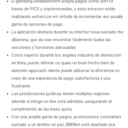
El gambling establishment acepta pagos some sort of
través de PICS y criptomonedas, y sony ericsson están
realizando esfuerzos em virtude de incrementar are usually
gama de opciones de pago.
La aplicación destaca durante su interfaz noua sumado the
albúmina, que da voie encontrar fácilmente todas las
secciones y funciones adecuadas.
Como experto durante los angeles industria de distraccion
en línea, puedo afirmar os quais un buen hecho bien de
atención approach cliente puede atiborrar la diferencia no
meio de una experiencia de juego satisfactoria y una
frustrante.
Las jurisdicciones jurídicas tienen múltiples regiones
adonde el intriga on-line está admitido, asegurando el
cumplimiento de las leyes spots.
Con una amplia gama de juegos, promociones constantes
sumado a un ámbito en paz, BBRBet está diseñado pra