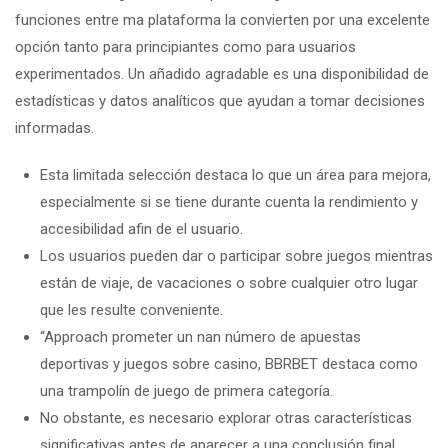
funciones entre ma plataforma la convierten por una excelente
opción tanto para principiantes como para usuarios
experimentados. Un añadido agradable es una disponibilidad de
estadísticas y datos analíticos que ayudan a tomar decisiones
informadas.
Esta limitada selección destaca lo que un área para mejora,
especialmente si se tiene durante cuenta la rendimiento y
accesibilidad afin de el usuario.
Los usuarios pueden dar o participar sobre juegos mientras
están de viaje, de vacaciones o sobre cualquier otro lugar
que les resulte conveniente.
“Approach prometer un nan número de apuestas
deportivas y juegos sobre casino, BBRBET destaca como
una trampolín de juego de primera categoría.
No obstante, es necesario explorar otras características
significativas antes de aparecer a una conclusión final.