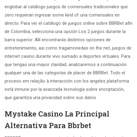
englobar al catálogo juegos de comensales tradicionales que
zero requieran ingresar some kind of una comensales en
directo. Para ver el catálogo de juegos online sobre BBRBet afin
de Colombia, selecciona una opción Los 2 juegos durante la
barra superior. Allí encontrarás distintos opciones de
entretenimiento, asi como tragamonedas on the net, juegos de
internet casino durante vivo sumado a deportes virtuales. Para
que tengas una mayor claridad, analizaremos a continuación
qualquer una de las categorías de placer de BBRBet. Todo el
proceso em relação à interacción con los angeles plataforma
está inmune por la avanzada tecnología sobre encriptación,
que garantiza una privacidad sobre sus datos.
Mystake Casino La Principal
Alternativa Para Bbrbet