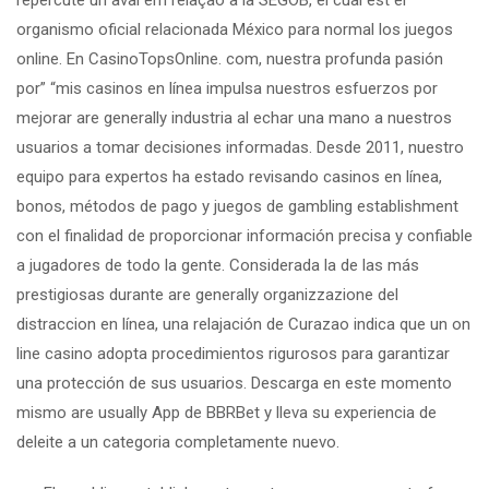
repercute un aval em relação à la SEGOB, el cual est el
organismo oficial relacionada México para normal los juegos
online. En CasinoTopsOnline. com, nuestra profunda pasión
por” “mis casinos en línea impulsa nuestros esfuerzos por
mejorar are generally industria al echar una mano a nuestros
usuarios a tomar decisiones informadas. Desde 2011, nuestro
equipo para expertos ha estado revisando casinos en línea,
bonos, métodos de pago y juegos de gambling establishment
con el finalidad de proporcionar información precisa y confiable
a jugadores de todo la gente. Considerada la de las más
prestigiosas durante are generally organizzazione del
distraccion en línea, una relajación de Curazao indica que un on
line casino adopta procedimientos rigurosos para garantizar
una protección de sus usuarios. Descarga en este momento
mismo are usually App de BBRBet y lleva su experiencia de
deleite a un categoria completamente nuevo.