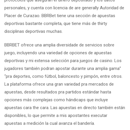
protocolos que aseguran el dinero depositado y los datos
personales, y cuenta con licencia de are generally Autoridad de
Placer de Curazao. BBRBet tiene una sección de apuestas
deportivas bastante completa, que tiene más de thirty
disciplinas deportivas muchas.
BBRBET ofrece una amplia diversidade de servicios sobre
juego, incluyendo una variedad de opciones de apuestas
deportivas y mi extensa selección para juegos de casino. Los
jugadores también podran apostar durante una amplia gama”
“pra deportes, como fútbol, baloncesto y pimpón, entre otros.
La plataforma ofrece una gran variedad pra mercados de
apuestas, desde resultados pra partidos estándar hasta
opciones más complejas como hándicaps que incluye
apuestas cara the cara. Las apuestas en directo también están
disponibles, lo que permite a mis apostantes executar
apuestas a medición la cual avanza el bandería.