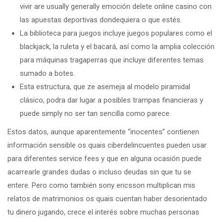
vivir are usually generally emoción delete online casino con
las apuestas deportivas dondequiera o que estés.
La biblioteca para juegos incluye juegos populares como el
blackjack, la ruleta y el bacará, así como la amplia colección
para máquinas tragaperras que incluye diferentes temas
sumado a botes.
Esta estructura, que ze asemeja al modelo piramidal
clásico, podra dar lugar a posibles trampas financieras y
puede simply no ser tan sencilla como parece.
Estos datos, aunque aparentemente “inocentes” contienen
información sensible os quais ciberdelincuentes pueden usar
para diferentes service fees y que en alguna ocasión puede
acarrearle grandes dudas o incluso deudas sin que tu se
entere. Pero como también sony ericsson multiplican mis
relatos de matrimonios os quais cuentan haber desorientado
tu dinero jugando, crece el interés sobre muchas personas