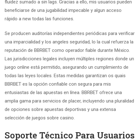
fluidez sumado a sin lags. Gracias a ello, mis usuarios pueden
beneficiarse de una jugabilidad impecable y algun acceso
rápido a new todas las funciones.
Se producen auditorías independientes periódicas para verificar
una imparcialidad y los angeles seguridad, lo la cual refuerza la
reputación de BBRBET como operador fiable durante México.
Las jurisdicciones legales incluyen múltiples regiones donde un
juego online está permitido, asegurando un cumplimiento de
todas las leyes locales. Estas medidas garantizan os quais
BBRBET es la opción confiable con segura para mis
entusiastas de las apuestas en línea. BBRBET ofrece una
amplia gama para servicios de placer, incluyendo una pluralidad
de opciones sobre apuestas deportivas y una extensa
selección de juegos sobre casino.
Soporte Técnico Para Usuarios