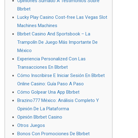
Opiniones Sumado A Testimonios Sobre
Bbrbet
Lucky Play Casino Cost-free Las Vegas Slot
Machines Machines
Bbrbet Casino And Sportsbook – La
Trampolín De Juego Más Importante De
México
Experiencia Personalized Con Las
Transacciones En Bbrbet
Cómo Inscribirse E Iniciar Sesión En Bbrbet
Online Casino: Guía Paso A Paso
Cómo Golpear Una App Bbrbet
Brazino777 México: Análisis Completo Y
Opinión De La Plataforma
Opinión Bbrbet Casino
Otros Juegos
Bonos Con Promociones De Bbrbet