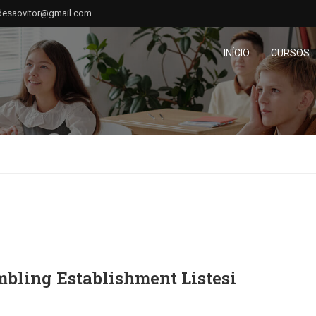
desaovitor@gmail.com
INÍCIO
CURSOS
ambling Establishment Listesi