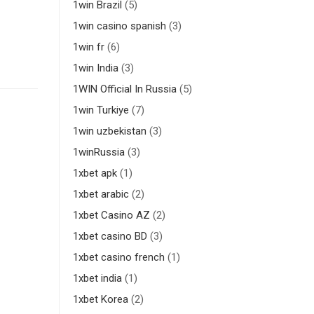
1win Brazil
(5)
1win casino spanish
(3)
1win fr
(6)
1win India
(3)
1WIN Official In Russia
(5)
1win Turkiye
(7)
1win uzbekistan
(3)
1winRussia
(3)
1xbet apk
(1)
1xbet arabic
(2)
1xbet Casino AZ
(2)
1xbet casino BD
(3)
1xbet casino french
(1)
1xbet india
(1)
1xbet Korea
(2)