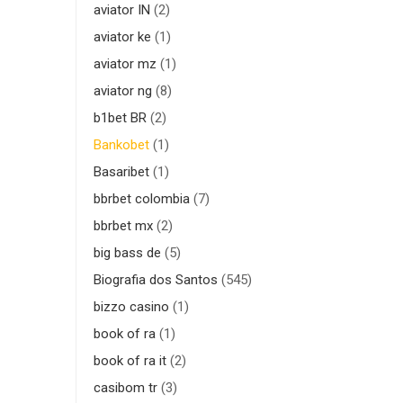
aviator IN
(2)
aviator ke
(1)
aviator mz
(1)
aviator ng
(8)
b1bet BR
(2)
Bankobet
(1)
Basaribet
(1)
bbrbet colombia
(7)
bbrbet mx
(2)
big bass de
(5)
Biografia dos Santos
(545)
bizzo casino
(1)
book of ra
(1)
book of ra it
(2)
casibom tr
(3)