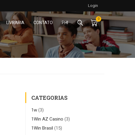
Login
0
LIVRARIA
CONTATO
PHI
CATEGORIAS
1w
(3)
1Win AZ Casino
(3)
1Win Brasil
(15)