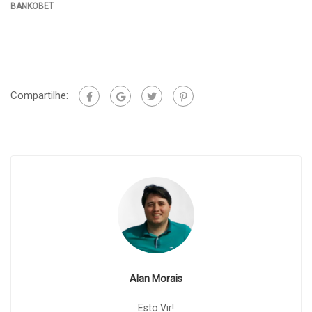
BANKOBET
Compartilhe:
Alan Morais
Esto Vir!