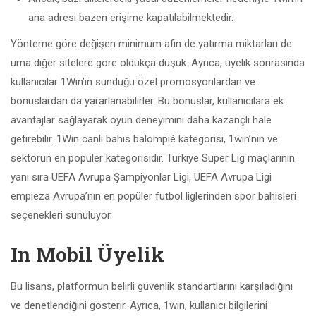
ana adresi bazen erişime kapatılabilmektedir.
Yönteme göre değişen minimum afin de yatırma miktarları de
uma diğer sitelere göre oldukça düşük. Ayrıca, üyelik sonrasında
kullanıcılar 1Win’in sunduğu özel promosyonlardan ve
bonuslardan da yararlanabilirler. Bu bonuslar, kullanıcılara ek
avantajlar sağlayarak oyun deneyimini daha kazançlı hale
getirebilir. 1Win canlı bahis balompié kategorisi, 1win’nin ve
sektörün en popüler kategorisidir. Türkiye Süper Lig maçlarının
yanı sıra UEFA Avrupa Şampiyonlar Ligi, UEFA Avrupa Ligi
empieza Avrupa’nın en popüler futbol liglerinden spor bahisleri
seçenekleri sunuluyor.
In Mobil Üyelik
Bu lisans, platformun belirli güvenlik standartlarını karşıladığını
ve denetlendiğini gösterir. Ayrıca, 1win, kullanıcı bilgilerini