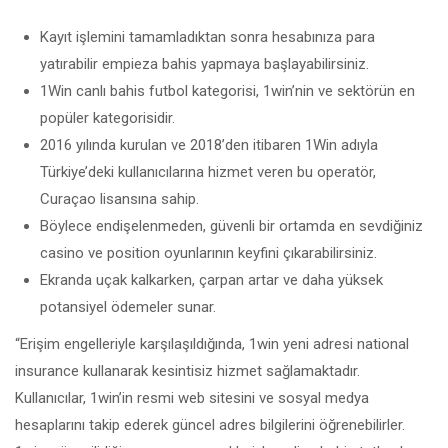
Kayıt işlemini tamamladıktan sonra hesabınıza para
yatırabilir empieza bahis yapmaya başlayabilirsiniz.
1Win canlı bahis futbol kategorisi, 1win’nin ve sektörün en
popüler kategorisidir.
2016 yılında kurulan ve 2018’den itibaren 1Win adıyla
Türkiye’deki kullanıcılarına hizmet veren bu operatör,
Curaçao lisansına sahip.
Böylece endişelenmeden, güvenli bir ortamda en sevdiğiniz
casino ve position oyunlarının keyfini çıkarabilirsiniz.
Ekranda uçak kalkarken, çarpan artar ve daha yüksek
potansiyel ödemeler sunar.
“Erişim engelleriyle karşılaşıldığında, 1win yeni adresi national
insurance kullanarak kesintisiz hizmet sağlamaktadır.
Kullanıcılar, 1win’in resmi web sitesini ve sosyal medya
hesaplarını takip ederek güncel adres bilgilerini öğrenebilirler.