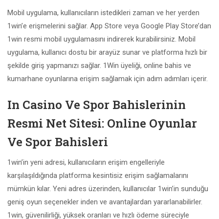
Mobil uygulama, kullanıcıların istedikleri zaman ve her yerden
1win’e erişmelerini sağlar. App Store veya Google Play Store’dan
1win resmi mobil uygulamasını indirerek kurabilirsiniz. Mobil
uygulama, kullanıcı dostu bir arayüz sunar ve platforma hızlı bir
şekilde giriş yapmanızı sağlar. 1Win üyeliği, online bahis ve
kumarhane oyunlarına erişim sağlamak için adım adımları içerir.
In Casino Ve Spor Bahislerinin
Resmi Net Sitesi: Online Oyunlar
Ve Spor Bahisleri
1win’in yeni adresi, kullanıcıların erişim engelleriyle
karşılaşıldığında platforma kesintisiz erişim sağlamalarını
mümkün kılar. Yeni adres üzerinden, kullanıcılar 1win’in sunduğu
geniş oyun seçenekler inden ve avantajlardan yararlanabilirler.
1win, güvenilirliği, yüksek oranları ve hızlı ödeme süreciyle