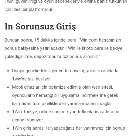
1win, güvenilirliği ve oyun seçenekleriyle online bahis tutkunları
için ideal bir platformdur.
In Sorunsuz Giriş
Bundan sonra, 15 dakika içinde, para 1Win com hesabınızın
bonus bakiyesine yatırılacaktır. 1Win ile kripto para ile bakiye
yüklediğinizde, depozitonuza %2 bonus alırsınız.”
Dünya genelindeki ligler ve turnuvalar, yüksek oranlarla
1win’de sizi bekliyor.
Mobil cihazlar için optimize edilmiş olan web sitesi,
oyuncuların herhangi bir uygulama indirmelerine gerek
kalmadan tüm özelliklerden yararlanmalarını sağlar.
1Win Türkiye, online casino oyun tutkunlarına adeta bir
cennet sunuyor.
1Win giriş adresi ile yapacağınız her yatırımınız için bonus