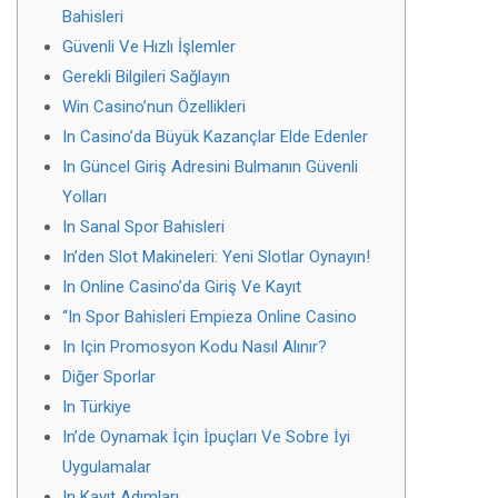
Bahisleri
Güvenli Ve Hızlı İşlemler
Gerekli Bilgileri Sağlayın
Win Casino’nun Özellikleri
In Casino’da Büyük Kazançlar Elde Edenler
In Güncel Giriş Adresini Bulmanın Güvenli
Yolları
In Sanal Spor Bahisleri
In’den Slot Makineleri: Yeni Slotlar Oynayın!
In Online Casino’da Giriş Ve Kayıt
“In Spor Bahisleri Empieza Online Casino
In Için Promosyon Kodu Nasıl Alınır?
Diğer Sporlar
In Türkiye
In’de Oynamak İçin İpuçları Ve Sobre İyi
Uygulamalar
In Kayıt Adımları