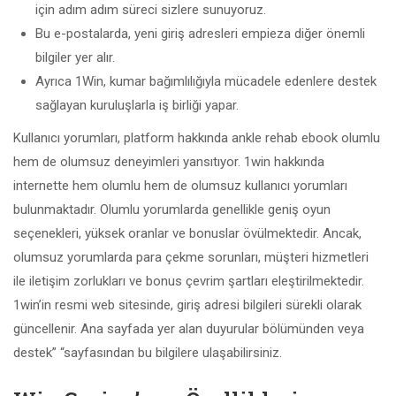
için adım adım süreci sizlere sunuyoruz.
Bu e-postalarda, yeni giriş adresleri empieza diğer önemli
bilgiler yer alır.
Ayrıca 1Win, kumar bağımlılığıyla mücadele edenlere destek
sağlayan kuruluşlarla iş birliği yapar.
Kullanıcı yorumları, platform hakkında ankle rehab ebook olumlu
hem de olumsuz deneyimleri yansıtıyor. 1win hakkında
internette hem olumlu hem de olumsuz kullanıcı yorumları
bulunmaktadır. Olumlu yorumlarda genellikle geniş oyun
seçenekleri, yüksek oranlar ve bonuslar övülmektedir. Ancak,
olumsuz yorumlarda para çekme sorunları, müşteri hizmetleri
ile iletişim zorlukları ve bonus çevrim şartları eleştirilmektedir.
1win’in resmi web sitesinde, giriş adresi bilgileri sürekli olarak
güncellenir. Ana sayfada yer alan duyurular bölümünden veya
destek” “sayfasından bu bilgilere ulaşabilirsiniz.