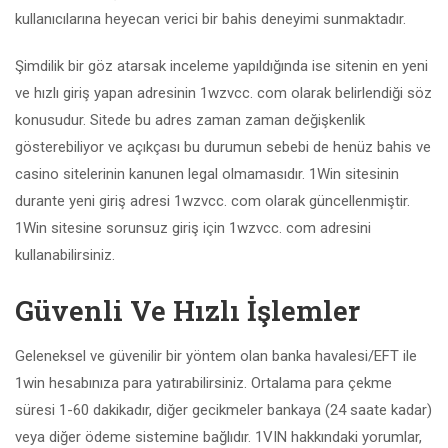
kullanıcılarına heyecan verici bir bahis deneyimi sunmaktadır.
Şimdilik bir göz atarsak inceleme yapıldığında ise sitenin en yeni
ve hızlı giriş yapan adresinin 1wzvcc. com olarak belirlendiği söz
konusudur. Sitede bu adres zaman zaman değişkenlik
gösterebiliyor ve açıkçası bu durumun sebebi de henüz bahis ve
casino sitelerinin kanunen legal olmamasıdır. 1Win sitesinin
durante yeni giriş adresi 1wzvcc. com olarak güncellenmiştir.
1Win sitesine sorunsuz giriş için 1wzvcc. com adresini
kullanabilirsiniz.
Güvenli Ve Hızlı İşlemler
Geleneksel ve güvenilir bir yöntem olan banka havalesi/EFT ile
1win hesabınıza para yatırabilirsiniz. Ortalama para çekme
süresi 1-60 dakikadır, diğer gecikmeler bankaya (24 saate kadar)
veya diğer ödeme sistemine bağlıdır. 1VIN hakkındaki yorumlar,