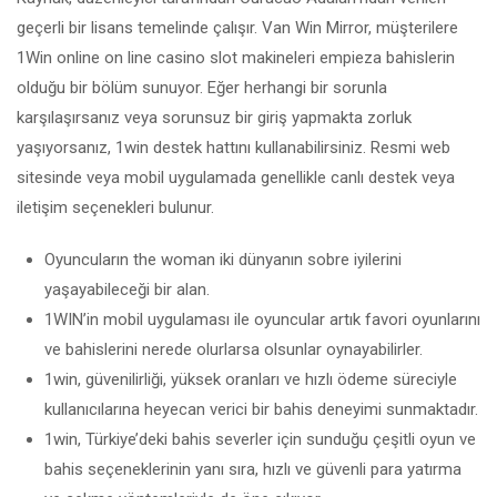
geçerli bir lisans temelinde çalışır. Van Win Mirror, müşterilere
1Win online on line casino slot makineleri empieza bahislerin
olduğu bir bölüm sunuyor. Eğer herhangi bir sorunla
karşılaşırsanız veya sorunsuz bir giriş yapmakta zorluk
yaşıyorsanız, 1win destek hattını kullanabilirsiniz. Resmi web
sitesinde veya mobil uygulamada genellikle canlı destek veya
iletişim seçenekleri bulunur.
Oyuncuların the woman iki dünyanın sobre iyilerini
yaşayabileceği bir alan.
1WIN’in mobil uygulaması ile oyuncular artık favori oyunlarını
ve bahislerini nerede olurlarsa olsunlar oynayabilirler.
1win, güvenilirliği, yüksek oranları ve hızlı ödeme süreciyle
kullanıcılarına heyecan verici bir bahis deneyimi sunmaktadır.
1win, Türkiye’deki bahis severler için sunduğu çeşitli oyun ve
bahis seçeneklerinin yanı sıra, hızlı ve güvenli para yatırma