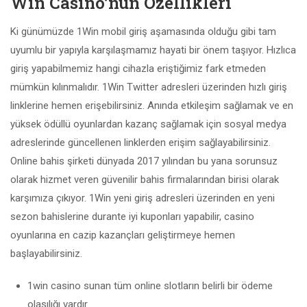
Win Casino’nun Özellikleri
Ki günümüzde 1Win mobil giriş aşamasında olduğu gibi tam
uyumlu bir yapıyla karşılaşmamız hayati bir önem taşıyor. Hızlıca
giriş yapabilmemiz hangi cihazla eriştiğimiz fark etmeden
mümkün kılınmalıdır. 1Win Twitter adresleri üzerinden hızlı giriş
linklerine hemen erişebilirsiniz. Anında etkileşim sağlamak ve en
yüksek ödüllü oyunlardan kazanç sağlamak için sosyal medya
adreslerinde güncellenen linklerden erişim sağlayabilirsiniz.
Online bahis şirketi dünyada 2017 yılından bu yana sorunsuz
olarak hizmet veren güvenilir bahis firmalarından birisi olarak
karşımıza çıkıyor. 1Win yeni giriş adresleri üzerinden en yeni
sezon bahislerine durante iyi kuponları yapabilir, casino
oyunlarına en cazip kazançları geliştirmeye hemen
başlayabilirsiniz.
1win casino sunan tüm online slotların belirli bir ödeme
olasılığı vardır.