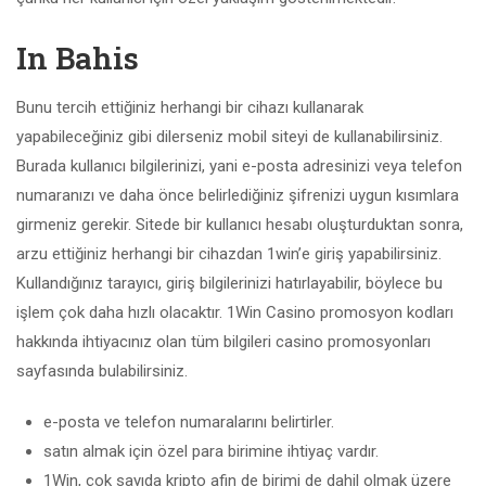
In Bahis
Bunu tercih ettiğiniz herhangi bir cihazı kullanarak
yapabileceğiniz gibi dilerseniz mobil siteyi de kullanabilirsiniz.
Burada kullanıcı bilgilerinizi, yani e-posta adresinizi veya telefon
numaranızı ve daha önce belirlediğiniz şifrenizi uygun kısımlara
girmeniz gerekir. Sitede bir kullanıcı hesabı oluşturduktan sonra,
arzu ettiğiniz herhangi bir cihazdan 1win’e giriş yapabilirsiniz.
Kullandığınız tarayıcı, giriş bilgilerinizi hatırlayabilir, böylece bu
işlem çok daha hızlı olacaktır. 1Win Casino promosyon kodları
hakkında ihtiyacınız olan tüm bilgileri casino promosyonları
sayfasında bulabilirsiniz.
e-posta ve telefon numaralarını belirtirler.
satın almak için özel para birimine ihtiyaç vardır.
1Win, çok sayıda kripto afin de birimi de dahil olmak üzere