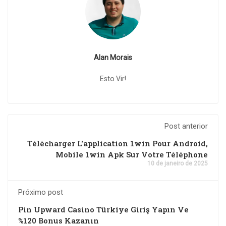
Alan Morais
Esto Vir!
Post anterior
Télécharger L'application 1win Pour Android,
Mobile 1win Apk Sur Votre Téléphone
10 de janeiro de 2025
Próximo post
Pin Upward Casino Türkiye Giriş Yapın Ve
%120 Bonus Kazanın