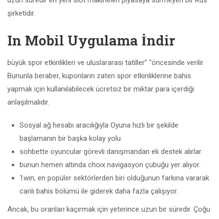
uzun süredir en yeni slot makineleri piyasaya sürmeyen bir Rus
şirketidir.
In Mobil Uygulama İndir
büyük spor etkinlikleri ve uluslararası tatiller” “öncesinde verilir.
Bununla beraber, kuponların zaten spor etkinliklerine bahis
yapmak için kullanılabilecek ücretsiz bir miktar para içerdiği
anlaşılmalıdır.
Sosyal ağ hesabı aracılığıyla Oyuna hızlı bir şekilde
başlamanın bir başka kolay yolu.
sohbette oyuncular görevli danışmandan ek destek alırlar.
bunun hemen altında choix navigasyon çubuğu yer alıyor.
1win, en popüler sektörlerden biri olduğunun farkına vararak
canlı bahis bölümü ile giderek daha fazla çalışıyor.
Ancak, bu oranları kaçırmak için yeterince uzun bir süredir. Çoğu