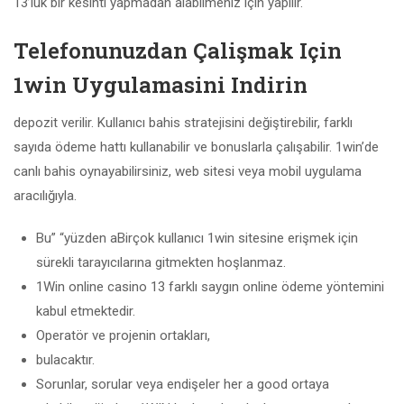
13’lük bir kesinti yapmadan alabilmeniz için yapılır.
Telefonunuzdan Çalişmak Için
1win Uygulamasini Indirin
depozit verilir. Kullanıcı bahis stratejisini değiştirebilir, farklı
sayıda ödeme hattı kullanabilir ve bonuslarla çalışabilir. 1win’de
canlı bahis oynayabilirsiniz, web sitesi veya mobil uygulama
aracılığıyla.
Bu” “yüzden aBirçok kullanıcı 1win sitesine erişmek için
sürekli tarayıcılarına gitmekten hoşlanmaz.
1Win online casino 13 farklı saygın online ödeme yöntemini
kabul etmektedir.
Operatör ve projenin ortakları,
bulacaktır.
Sorunlar, sorular veya endişeler her a good ortaya