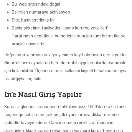
Bu, web sitesindeki doğal
Belirtilen numaraya aktivasyon
Site, basitleştirilmiş bir
Bahis şirketinin faaliyetleri lisans kurumu yetkilileri”
“tarafından denetlenir, bu nedenle sunulan tüm hizmetler ve
araçlar güvenlidir.
doğrulama yapmasına veya yeniden kayıt olmasına gerek yoktur.
Bir profil hem aynalarda hem de mobil uygulamalarda oynamak
için kullanılabilir. Üçüncü olarak, kullanıcı kişisel hesabına bir ayna
aracılığıyla erişebilir.
In’e Nasıl Giriş Yapılır
Kumar eğlencesi konusunda tutkuluysanız, 1500’den fazla farklı
seçeneğe sahip olan çok çeşitli oyunlarımıza dikkat etmenizi
şiddetle tavsiye ederiz. Casinomuzda renkli slot machine
makineleri, klasik zaman oyunlarının yanı sıra kumarhanemizin