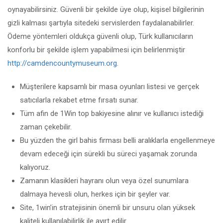
oynayabilirsiniz. Güvenli bir şekilde üye olup, kişisel bilgilerinin
gizli kalması şartıyla sitedeki servislerden faydalanabilirler.
Ödeme yöntemleri oldukça güvenli olup, Türk kullanıcıların
konforlu bir şekilde işlem yapabilmesi için belirlenmiştir
http://camdencountymuseum.org
.
Müşterilere kapsamlı bir masa oyunları listesi ve gerçek
satıcılarla rekabet etme fırsatı sunar.
Tüm afin de 1Win top bakiyesine alınır ve kullanıcı istediği
zaman çekebilir.
Bu yüzden the girl bahis firması belli aralıklarla engellenmeye
devam edeceği için sürekli bu süreci yaşamak zorunda
kalıyoruz.
Zamanın klasikleri hayranı olun veya özel sunumlara
dalmaya hevesli olun, herkes için bir şeyler var.
Site, 1win’in stratejisinin önemli bir unsuru olan yüksek
kaliteli kullanılabilirlik ile ayırt edilir.