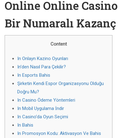
Online Online Casino
Bir Numaralı Kazanç
Content
In Onlayn Kazino Oyunları
In’den Nasıl Para Çekilir?
In Esports Bahis
Şirketin Kendi Espor Organizasyonu Olduğu
Doğru Mu?
In Casino Ödeme Yöntemleri
In Mobil Uygulama İndir
In Casino’da Oyun Seçimi
In Bahis
In Promosyon Kodu: Aktivasyon Ve Bahis