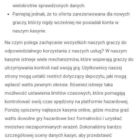
wielokrotnie sprawdzonych danych.
Pamiętaj jednak, że to oferta zarezerwowana dla nowych
graczy, którzy nigdy wcześniej nie posiadali konta w
naszym kasynie.
Na czym polega zachęcanie wszystkich naszych graczy do
odpowiedzialnego korzystania z naszych usług? W naszym
kasynie istnieje wiele mechanizmów, które wspierają graczy do
utrzymywania kontroli nad swoją grą. Użytkownicy naszej
strony mogą ustalić restrict dotyczący depozytu, jaki mogą
wpłacić watts pewnym okresie. Również istnieje taka
możliwość ustawienia limitów czasowych, które pomagają
kontrolować swój czas spędzony na platformie hazardowej.
Poniżej opiszemy najlepsze kasyna online, gdzie można grać
watts dowolne gry hazardowe bez formalności i uzyskać
mnóstwo niezapomnianych wrażeń. Dokonaliśmy bardzo
szczegółowej oceny danych kasyn, aby przedstawić