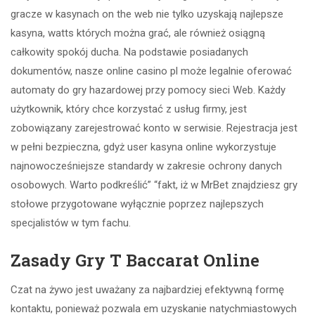
gracze w kasynach on the web nie tylko uzyskają najlepsze
kasyna, watts których można grać, ale również osiągną
całkowity spokój ducha. Na podstawie posiadanych
dokumentów, nasze online casino pl może legalnie oferować
automaty do gry hazardowej przy pomocy sieci Web. Każdy
użytkownik, który chce korzystać z usług firmy, jest
zobowiązany zarejestrować konto w serwisie. Rejestracja jest
w pełni bezpieczna, gdyż user kasyna online wykorzystuje
najnowocześniejsze standardy w zakresie ochrony danych
osobowych. Warto podkreślić” “fakt, iż w MrBet znajdziesz gry
stołowe przygotowane wyłącznie poprzez najlepszych
specjalistów w tym fachu.
Zasady Gry T Baccarat Online
Czat na żywo jest uważany za najbardziej efektywną formę
kontaktu, ponieważ pozwala em uzyskanie natychmiastowych