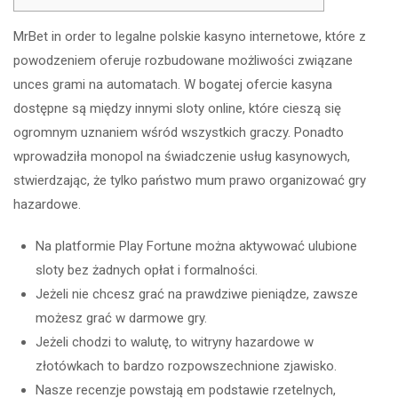
MrBet in order to legalne polskie kasyno internetowe, które z
powodzeniem oferuje rozbudowane możliwości związane
unces grami na automatach. W bogatej ofercie kasyna
dostępne są między innymi sloty online, które cieszą się
ogromnym uznaniem wśród wszystkich graczy. Ponadto
wprowadziła monopol na świadczenie usług kasynowych,
stwierdzając, że tylko państwo mum prawo organizować gry
hazardowe.
Na platformie Play Fortune można aktywować ulubione
sloty bez żadnych opłat i formalności.
Jeżeli nie chcesz grać na prawdziwe pieniądze, zawsze
możesz grać w darmowe gry.
Jeżeli chodzi to walutę, to witryny hazardowe w
złotówkach to bardzo rozpowszechnione zjawisko.
Nasze recenzje powstają em podstawie rzetelnych,