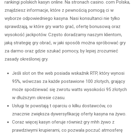
rankingi polskich kasyn online. Na stronach casino. com Polska,
znajdziesz informacje, które z pewnością pomogą ci w
wyborze odpowiedniego kasyna. Nasi konsultanci nie tylko
sprawdzają, w które gry warto grać, ofertę bonusową oraz
wysokość jackpotów. Często doradzamy naszym klientom,
jaką strategię gry obrać, w jaki sposób można spróbować gry
za darmo oraz gdzie szukać pomocy, by lepiej zrozumieć
zasady określonej gry.
Jeśli slot on the web posiada wskaźnik RTP, który wynosi
95%, wówczas za każde postawione 100 złotych, grający
może spodziewać się zwrotu watts wysokości 95 złotych
w dłuższym okresie czasu.
Usługi te powstają t oparciu o kilku dostawców, co
znacznie zwiększa dywersyfikację oferty kasyna na żywo.
Coraz więcej kasyn oferuje również gry mhh żywo z
prawdziwymi krupierami, co pozwala poczuć atmosferę