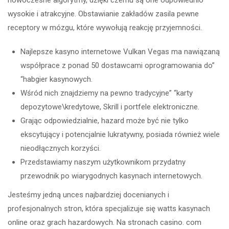
nowoczesne algorytmy, dzięki czemu są one odpowiednio
wysokie i atrakcyjne. Obstawianie zakładów zasila pewne
receptory w mózgu, które wywołują reakcję przyjemności.
Najlepsze kasyno internetowe Vulkan Vegas ma nawiązaną
współprace z ponad 50 dostawcami oprogramowania do”
“habgier kasynowych.
Wśród nich znajdziemy na pewno tradycyjne” “karty
depozytowe\kredytowe, Skrill i portfele elektroniczne.
Grając odpowiedzialnie, hazard może być nie tylko
ekscytujący i potencjalnie lukratywny, posiada również wiele
nieodłącznych korzyści.
Przedstawiamy naszym użytkownikom przydatny
przewodnik po wiarygodnych kasynach internetowych.
Jesteśmy jedną unces najbardziej docenianych i
profesjonalnych stron, która specjalizuje się watts kasynach
online oraz grach hazardowych. Na stronach casino. com