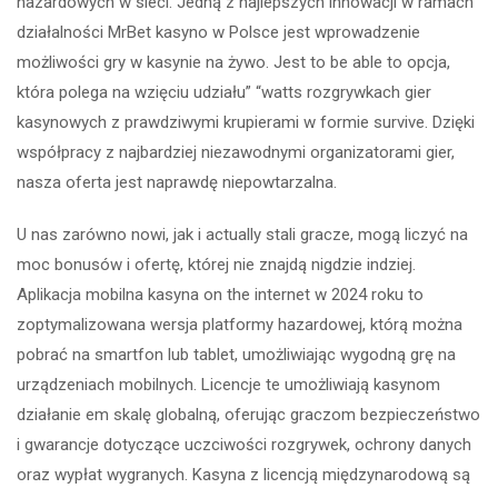
hazardowych w sieci. Jedną z najlepszych innowacji w ramach
działalności MrBet kasyno w Polsce jest wprowadzenie
możliwości gry w kasynie na żywo. Jest to be able to opcja,
która polega na wzięciu udziału” “watts rozgrywkach gier
kasynowych z prawdziwymi krupierami w formie survive. Dzięki
współpracy z najbardziej niezawodnymi organizatorami gier,
nasza oferta jest naprawdę niepowtarzalna.
U nas zarówno nowi, jak i actually stali gracze, mogą liczyć na
moc bonusów i ofertę, której nie znajdą nigdzie indziej.
Aplikacja mobilna kasyna on the internet w 2024 roku to
zoptymalizowana wersja platformy hazardowej, którą można
pobrać na smartfon lub tablet, umożliwiając wygodną grę na
urządzeniach mobilnych. Licencje te umożliwiają kasynom
działanie em skalę globalną, oferując graczom bezpieczeństwo
i gwarancje dotyczące uczciwości rozgrywek, ochrony danych
oraz wypłat wygranych. Kasyna z licencją międzynarodową są