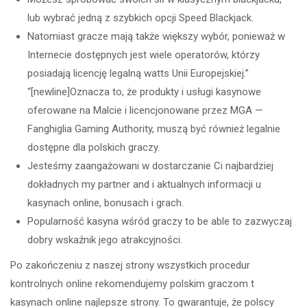
lub wybrać jedną z szybkich opcji Speed Blackjack.
Natomiast gracze mają także większy wybór, ponieważ w
Internecie dostępnych jest wiele operatorów, którzy
posiadają licencję legalną watts Unii Europejskiej.”
“[newline]Oznacza to, że produkty i usługi kasynowe
oferowane na Malcie i licencjonowane przez MGA —
Fanghiglia Gaming Authority, muszą być również legalnie
dostępne dla polskich graczy.
Jesteśmy zaangażowani w dostarczanie Ci najbardziej
dokładnych my partner and i aktualnych informacji u
kasynach online, bonusach i grach.
Popularność kasyna wśród graczy to be able to zazwyczaj
dobry wskaźnik jego atrakcyjności.
Po zakończeniu z naszej strony wszystkich procedur
kontrolnych online rekomendujemy polskim graczom t
kasynach online najlepsze strony. To gwarantuje, że polscy