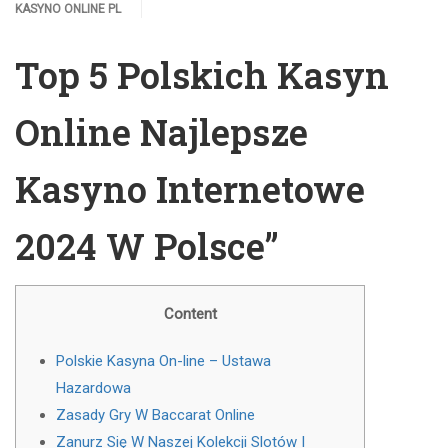
KASYNO ONLINE PL
Top 5 Polskich Kasyn
Online Najlepsze
Kasyno Internetowe
2024 W Polsce”
Content
Polskie Kasyna On-line – Ustawa
Hazardowa
Zasady Gry W Baccarat Online
Zanurz Się W Naszej Kolekcji Slotów I