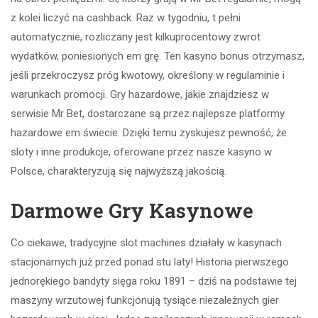
z kolei liczyć na cashback. Raz w tygodniu, t pełni
automatycznie, rozliczany jest kilkuprocentowy zwrot
wydatków, poniesionych em grę. Ten kasyno bonus otrzymasz,
jeśli przekroczysz próg kwotowy, określony w regulaminie i
warunkach promocji. Gry hazardowe, jakie znajdziesz w
serwisie Mr Bet, dostarczane są przez najlepsze platformy
hazardowe em świecie. Dzięki temu zyskujesz pewność, że
sloty i inne produkcje, oferowane przez nasze kasyno w
Polsce, charakteryzują się najwyższą jakością.
Darmowe Gry Kasynowe
Co ciekawe, tradycyjne slot machines działały w kasynach
stacjonarnych już przed ponad stu laty! Historia pierwszego
jednorękiego bandyty sięga roku 1891 – dziś na podstawie tej
maszyny wrzutowej funkcjonują tysiące niezależnych gier