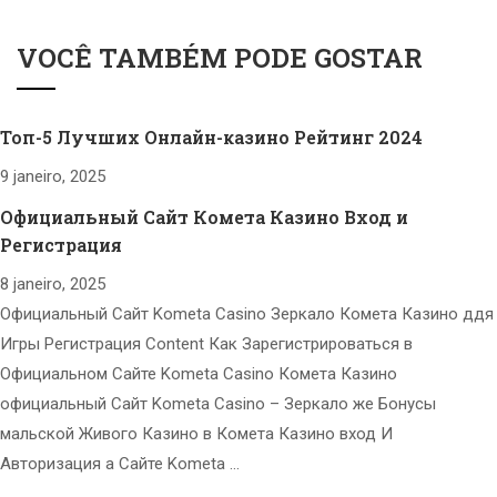
VOCÊ TAMBÉM PODE GOSTAR
Топ-5 Лучших Онлайн-казино Рейтинг 2024
9 janeiro, 2025
Официальный Сайт Комета Казино Вход и
Регистрация
8 janeiro, 2025
Официальный Сайт Kometa Casino Зеркало Комета Казино ддя
Игры Регистрация Content Как Зарегистрироваться в
Официальном Сайте Kometa Casino Комета Казино
официальный Сайт Kometa Casino – Зеркало же Бонусы
мальской Живого Казино в Комета Казино вход И
Авторизация а Сайте Kometa …