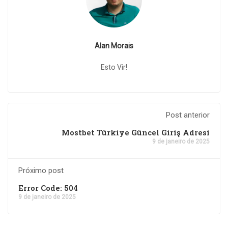
Alan Morais
Esto Vir!
Post anterior
Mostbet Türkiye Güncel Giriş Adresi
9 de janeiro de 2025
Próximo post
Error Code: 504
9 de janeiro de 2025