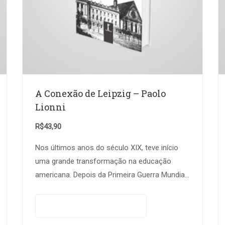
A Conexão de Leipzig – Paolo
Lionni
R$
43,90
Nos últimos anos do século XIX, teve início
uma grande transformação na educação
americana. Depois da Primeira Guerra Mundial,
o povo americano notaria cada vez mais uma
grande mudança…
Adicionar ao carrinho