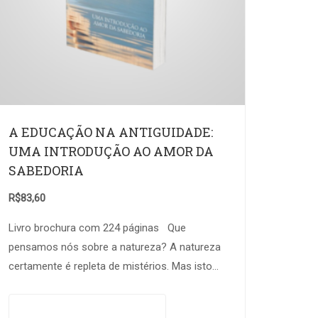
A EDUCAÇÃO NA ANTIGUIDADE:
UMA INTRODUÇÃO AO AMOR DA
SABEDORIA
R$
83,60
Livro brochura com 224 páginas Que
pensamos nós sobre a natureza? A natureza
certamente é repleta de mistérios. Mas isto
significa que pretende dizer-nos algo? E
teríamos nós sido…
Adicionar ao carrinho