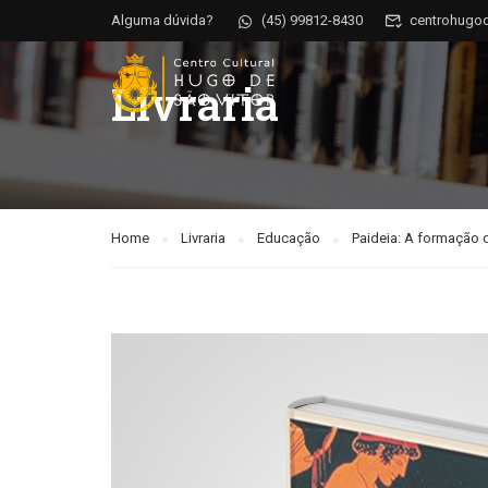
Alguma dúvida?
(45) 99812-8430
centrohugo
Livraria
Home
Livraria
Educação
Paideia: A formação