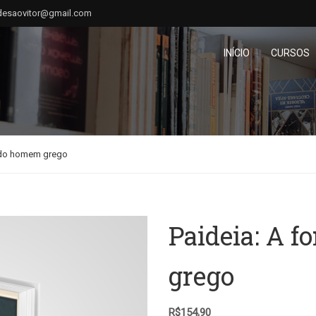
desaovitor@gmail.com
INÍCIO
CURSOS
 do homem grego
Paideia: A 
grego
R$
154,90