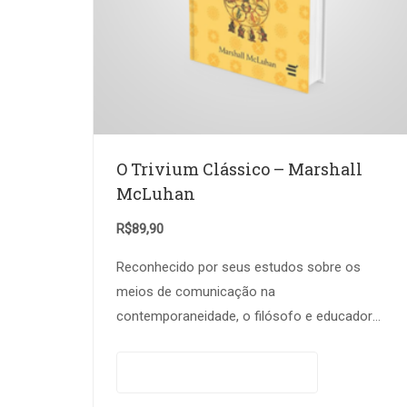
O Trivium Clássico – Marshall
McLuhan
R$
89,90
Reconhecido por seus estudos sobre os
meios de comunicação na
contemporaneidade, o filósofo e educador
canadense Marshall McLuhan acompanha a
trajetória histórica do trivium e dos elementos
Adicionar ao carrinho
que o…