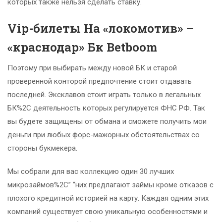
которых также нельзя сделать ставку.
Vip-билеты На «локомотив» –
«краснодар» Бк Betboom
Поэтому при выбирать между новой БК и старой
проверенной конторой предпочтение стоит отдавать
последней. Эксклавов стоит играть только в легальных
БК%2C деятельность которых регулируется ФНС РФ. Так
вы будете защищены от обмана и сможете получить мои
деньги при любых форс-мажорных обстоятельствах со
стороны букмекера.
Мы собрали для вас коллекцию один 30 лучших
микрозаймов%2C” “них предлагают займы кроме отказов с
плохого кредитной историей на карту. Каждая одним этих
компаний существует свою уникальную особенностями и