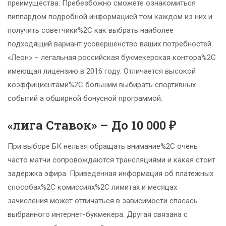
преимущества. Пребезбожно сможете ознакомиться
пиппардом подробной информацией том каждом из них и
получить советчики%2C как выбрать наиболее
подходящий вариант усовершенство ваших потребностей.
«Леон» – легальная российская букмекерская контора%2C
имеющая лицензию в 2016 году. Отличается высокой
коэффициентами%2C большим выбирать спортивных
событий а обширной бонусной программой.
«лига Ставок» – До 10 000 ₽
При выборе БК нельзя обращать внимание%2C очень
часто матчи сопровождаются трансляциями и какая стоит
задержка эфира. Приведенная информация об платежных
способах%2C комиссиях%2C лимитах и месяцах
зачисления может отличаться в зависимости спасась
выбранного интернет-букмекера. Другая связана с