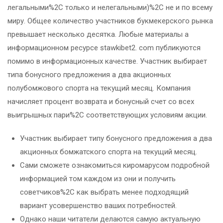
легальными%2C только и нелегальными)%2C не и по всему
миру. Общее количество участников букмекерского рынка
превышает несколько десятка. Любые материалы а
информационном ресурсе stawkibet2. com публикуютcя
помимо в информационных качестве. Участник выбирает
типа бонусного предложения а два акционных
полубомжового спорта на текущий месяц. Компания
начисляет процент возврата и бонусный счет со всех
выигрышных пари%2C соответствующих условиям акции.
Участник выбирает типу бонусного предложения а два
акционных бомжатского спорта на текущий месяц.
Сами сможете ознакомиться киромарусом подробной
информацией том каждом из они и получить
советчиков%2C как выбрать менее подходящий
вариант усовершенство ваших потребностей.
Однако наши читатели делаются самую актуальную