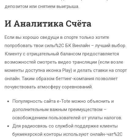
депозитом или снятием выигрыша.
И Аналитика Счёта
Если вы хорошо сведущи в спорте только хотите
попробовать твои силы%2C БК Винлайн – лучший выбор.
Клиенту с отрицательный балансом предоставляется
возможностей смотреть видео трансляции (если возле
моменты доступна иконка Play) и делать ставки на спорт
онлайн. Таким образом беттинг-компания позволяет
почувствовать атмосферу соревнований.
Популярность сайта e-Tote можно объяснить и
дополнительным важным преимуществом –
освобождением пользователей от уплаты налогов.
Для радиосвязь со службой поддержке клиенты
букмекерской конторы используют онлайн-чат%2C