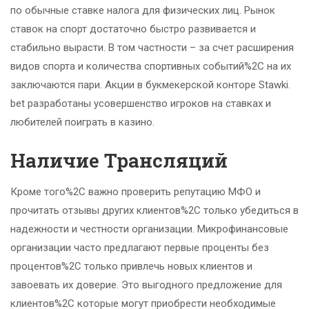
по обычные ставке налога для физических лиц. Рынок
ставок на спорт достаточно быстро развивается и
стабильно вырасти. В том частности – за счет расширения
видов спорта и количества спортивных событий%2C на их
заключаются пари. Акции в букмекерской конторе Stawki.
bet разработаны усовершенство игроков на ставках и
любителей поиграть в казино.
Наличие Трансляций
Кроме того%2C важно проверить репутацию МФО и
прочитать отзывы других клиентов%2C только убедиться в
надежности и честности организации. Микрофинансовые
организации часто предлагают первые проценты без
процентов%2C только привлечь новых клиентов и
завоевать их доверие. Это выгодного предложение для
клиентов%2C которые могут приобрести необходимые