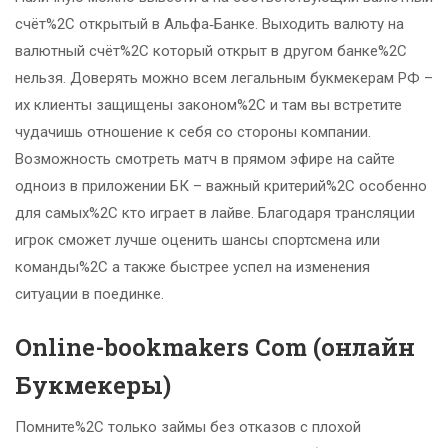
счёт%2C открытый в Альфа‑Банке. Выходить валюту на
валютный счёт%2C который открыт в другом банке%2C
нельзя. Доверять можно всем легальным букмекерам РФ –
их клиенты защищены законом%2C и там вы встретите
чудачишь отношение к себя со стороны компании.
Возможность смотреть матч в прямом эфире на сайте
одноиз в приложении БК – важный критерий%2C особенно
для самых%2C кто играет в лайве. Благодаря трансляции
игрок сможет лучше оценить шансы спортсмена или
команды%2C а также быстрее успел на изменения
ситуации в поединке.
Online-bookmakers Com (онлайн
Букмекеры)
Помните%2C только займы без отказов с плохой