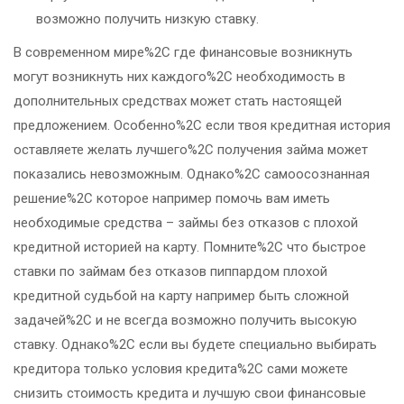
возможно получить низкую ставку.
В современном мире%2C где финансовые возникнуть
могут возникнуть них каждого%2C необходимость в
дополнительных средствах может стать настоящей
предложением. Особенно%2C если твоя кредитная история
оставляете желать лучшего%2C получения займа может
показались невозможным. Однако%2C самоосознанная
решение%2C которое например помочь вам иметь
необходимые средства – займы без отказов с плохой
кредитной историей на карту. Помните%2C что быстрое
ставки по займам без отказов пиппардом плохой
кредитной судьбой на карту например быть сложной
задачей%2C и не всегда возможно получить высокую
ставку. Однако%2C если вы будете специально выбирать
кредитора только условия кредита%2C сами можете
снизить стоимость кредита и лучшую свои финансовые