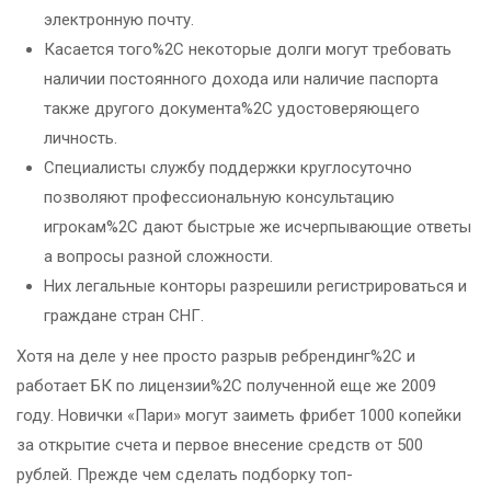
электронную почту.
Касается того%2C некоторые долги могут требовать
наличии постоянного дохода или наличие паспорта
также другого документа%2C удостоверяющего
личность.
Специалисты службу поддержки круглосуточно
позволяют профессиональную консультацию
игрокам%2C дают быстрые же исчерпывающие ответы
а вопросы разной сложности.
Них легальные конторы разрешили регистрироваться и
граждане стран СНГ.
Хотя на деле у нее просто разрыв ребрендинг%2C и
работает БК по лицензии%2C полученной еще же 2009
году. Новички «Пари» могут заиметь фрибет 1000 копейки
за открытие счета и первое внесение средств от 500
рублей. Прежде чем сделать подборку топ-