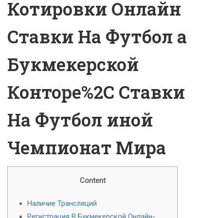
Котировки Онлайн
Ставки На Футбол а
Букмекерской
Конторе%2C Ставки
На Футбол иной
Чемпионат Мира
Content
Наличие Трансляций
Регистрация В Букмекерской Онлайн-