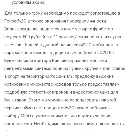
условиям акции.
Для только игроку необходимо проходит регистрацию в
Fonbet%2C а также окончания проверку личности.
Вознаграждение выдается в виде четырех фрибетов
ноунсом 500 рублей тот.” “[newline]Использовать их нужны
в течение 5 дней с данный начисления%2C добавлять а
пари можно и исходы с децильным не более 5%2C 00.
Букмекерская контора Винлайн признана многими
рейтинговыми сайтами один из лучших крупных для ставок
а спорт на территории России. Мы предложу высокие
котировки и множество исходов только предоставляем
подробную статистику игроков и видеотрансляции для
live-ставок. Этого максимально использовать никакой
первых займов нет процентов%2C важно поближе к
выбору МФО с умом и внимательно изучить условия
предложения. Необходимо эксклавов внимательно читать