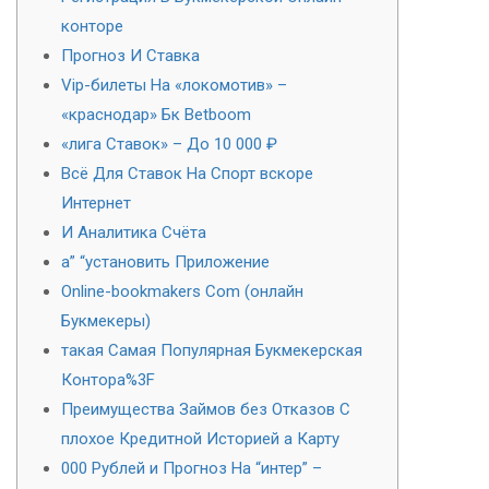
конторе
Прогноз И Ставка
Vip-билеты На «локомотив» –
«краснодар» Бк Betboom
«лига Ставок» – До 10 000 ₽
Всё Для Ставок На Спорт вскоре
Интернет
И Аналитика Счёта
а” “установить Приложение
Online-bookmakers Com (онлайн
Букмекеры)
такая Самая Популярная Букмекерская
Контора%3F
Преимущества Займов без Отказов С
плохое Кредитной Историей а Карту
000 Рублей и Прогноз На “интер” –