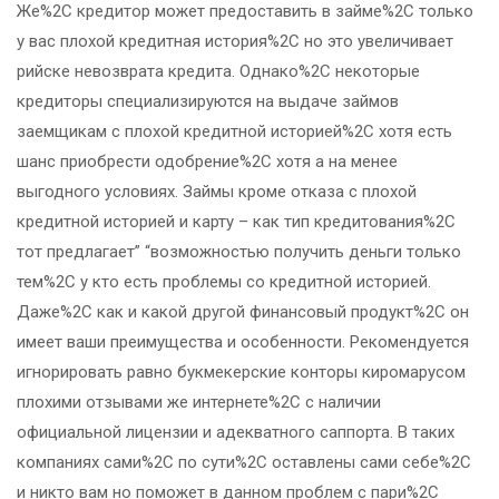
Же%2C кредитор может предоставить в займе%2C только
у вас плохой кредитная история%2C но это увеличивает
рийске невозврата кредита. Однако%2C некоторые
кредиторы специализируются на выдаче займов
заемщикам с плохой кредитной историей%2C хотя есть
шанс приобрести одобрение%2C хотя а на менее
выгодного условиях. Займы кроме отказа с плохой
кредитной историей и карту – как тип кредитования%2C
тот предлагает” “возможностью получить деньги только
тем%2C у кто есть проблемы со кредитной историей.
Даже%2C как и какой другой финансовый продукт%2C он
имеет ваши преимущества и особенности. Рекомендуется
игнорировать равно букмекерские конторы киромарусом
плохими отзывами же интернете%2C с наличии
официальной лицензии и адекватного саппорта. В таких
компаниях сами%2C по сути%2C оставлены сами себе%2C
и никто вам но поможет в данном проблем с пари%2C