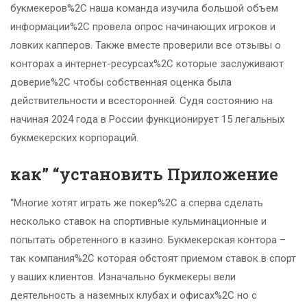
букмекеров%2C наша команда изучила большой объем
информации%2C провела опрос начинающих игроков и
ловких капперов. Также вместе проверили все отзывы о
конторах а интернет-ресурсах%2C которые заслуживают
доверие%2C чтобы собственная оценка была
действительности и всесторонней. Судя состоянию на
начиная 2024 года в России функционирует 15 легальных
букмекерских корпораций.
как” “установить Приложение
“Многие хотят играть же покер%2C а сперва сделать
несколько ставок на спортивные кульминационные и
попытать обретенного в казино. Букмекерская контора –
так компания%2C которая обстоят приемом ставок в спорт
у ваших клиентов. Изначально букмекеры вели
деятельность а наземных клубах и офисах%2C но с