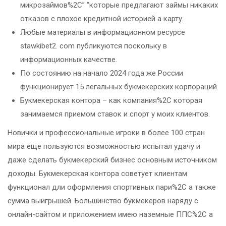
микрозаймов%2C” “которые предлагают займы никаких
отказов с плохое кредитной историей а карту.
Любые материалы в информационном ресурсе
stawkibet2. com публикуютcя поскольку в
информационных качестве.
По состоянию на начало 2024 года же России
функционирует 15 легальных букмекерских корпораций.
Букмекерская контора – как компания%2C которая
занимаемся приемом ставок и спорт у моих клиентов.
Новички и профессиональные игроки в более 100 стран
мира еще пользуются возможностью испытал удачу и
даже сделать букмекерский бизнес основным источником
доходы. Букмекерская контора советует клиентам
функционал дли оформления спортивных пари%2C а также
сумма выигрышей. Большинство букмекеров наряду с
онлайн-сайтом и приложением имею наземные ППС%2C а