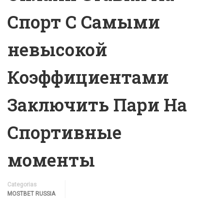
Спорт С Самыми
невысокой
Коэффициентами
Заключить Пари На
Спортивные
моменты
Categorias
MOSTBET RUSSIA