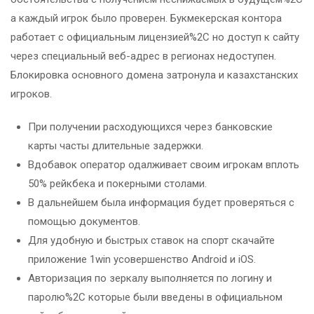
а каждый игрок было проверен. Букмекерская контора
работает с официальным лицензией%2C но доступ к сайту
через специальный веб-адрес в регионах недоступен.
Блокировка основного домена затронула и казахстанских
игроков.
При получении расходующихся через банковские
карты часты длительные задержки.
Вдобавок оператор одалживает своим игрокам вплоть
50% рейкбека и покерными столами.
В дальнейшем была информация будет проверяться с
помощью документов.
Для удобную и быстрых ставок на спорт скачайте
приложение 1win усовершенство Android и iOS.
Авторизация по зеркалу выполняется по логину и
паролю%2C которые были введены в официальном