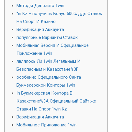
Методы Депозита 1win
“in Kz – получишь Бонус 500% ддя Ставок
На Спорт И Казино
Верификация Аккаунта
популярные Варианты Ставок
Мобильная Версия И Официальное
Приложение 1win
являлось Ли 1win Легальным И
Безопасным и Казахстане%3F
особенно Официального Сайта
Букмекерской Конторы 1win
In Букмекерская Контора В
Казахстане%3A Официальный Сайт же
Ставки На Спорт 1win Kz
Верификация Аккаунта
Мобильное Приложение 1win