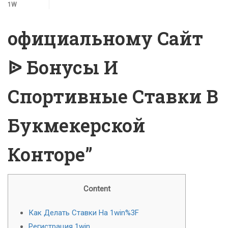
1W
официальному Сайт
ᐉ Бонусы И
Спортивные Ставки В
Букмекерской
Конторе”
Content
Как Делать Ставки На 1win%3F
Регистрация 1win