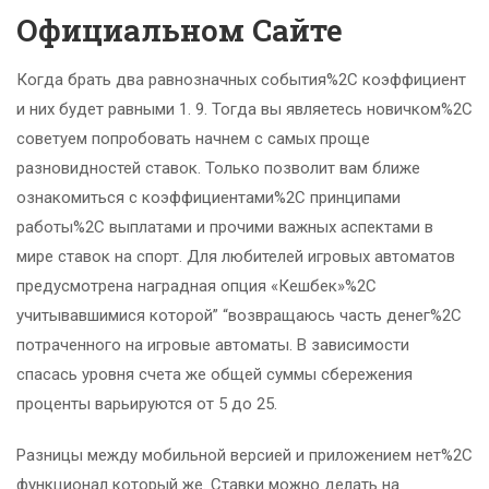
Официальном Сайте
Когда брать два равнозначных события%2C коэффициент
и них будет равными 1. 9. Тогда вы являетесь новичком%2C
советуем попробовать начнем с самых проще
разновидностей ставок. Только позволит вам ближе
ознакомиться с коэффициентами%2C принципами
работы%2C выплатами и прочими важных аспектами в
мире ставок на спорт. Для любителей игровых автоматов
предусмотрена наградная опция «Кешбек»%2C
учитывавшимися которой” “возвращаюсь часть денег%2C
потраченного на игровые автоматы. В зависимости
спасась уровня счета же общей суммы сбережения
проценты варьируются от 5 до 25.
Разницы между мобильной версией и приложением нет%2C
функционал который же. Ставки можно делать на