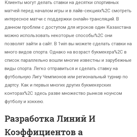
Клиенты могут делать ставки на десятки спортивных
матчей перед началом игры и в лайв-секциях%2C смотреть
интересное матчи с поддержки онлайн-трансляций. В
данном проблем с доступом для игроков один Казахстана
можно использовать некоторые способы%2C они
позволят зайти а сайт. В 1win вы можете сделать ставки на
много видов спорта. Однако на возраст букмекера%2C в
список параллельно вошли многие известны и зарубежные
виды спорта. Легко отправиться и сделать ставку на
футбольную Лигу Чемпионов или региональный турнир по
дартсу. Как и первых многих других букмекерских
конторах%2C здесь разве множество рынков ноунсом
футболу и хоккею.
Разработка Линий И
Коэффициентов а