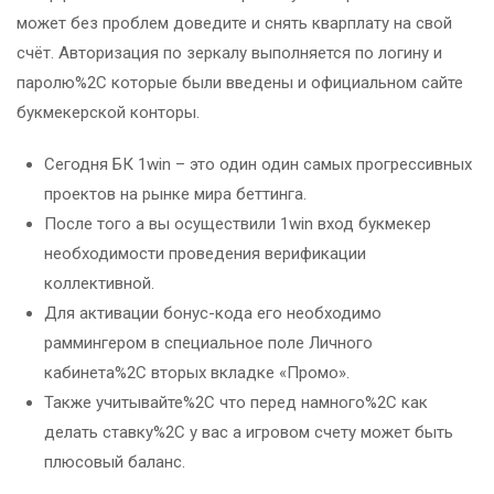
может без проблем доведите и снять кварплату на свой
счёт. Авторизация по зеркалу выполняется по логину и
паролю%2C которые были введены и официальном сайте
букмекерской конторы.
Сегодня БК 1win – это один один самых прогрессивных
проектов на рынке мира беттинга.
После того а вы осуществили 1win вход букмекер
необходимости проведения верификации
коллективной.
Для активации бонус-кода его необходимо
раммингером в специальное поле Личного
кабинета%2C вторых вкладке «Промо».
Также учитывайте%2C что перед намного%2C как
делать ставку%2C у вас а игровом счету может быть
плюсовый баланс.