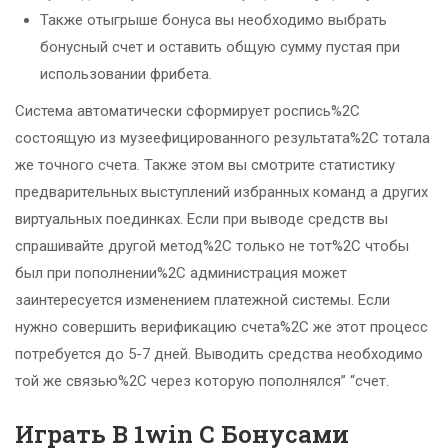
Также отыгрыше бонуса вы необходимо выбрать
бонусный счет и оставить общую сумму пустая при
использовании фрибета.
Система автоматически сформирует роспись%2C
состоящую из музеефицированного результата%2C тотала
же точного счета. Также этом вы смотрите статистику
предварительных выступлений избранных команд а других
виртуальных поединках. Если при выводе средств вы
спрашивайте другой метод%2C только не тот%2C чтобы
был при пополнении%2C администрация может
заинтересуется изменением платежной системы. Если
нужно совершить верификацию счета%2C же этот процесс
потребуется до 5-7 дней. Выводить средства необходимо
той же связью%2C через которую пополнялся” “счет.
Играть В 1win С Бонусами